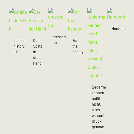
Herdentrieb
dressed
canine
Der
For
up
history
Spatz
the
I-III
in
beauty
der
Hand
(Jedermann
kennen
heißt
nicht,
alles
wissen),
Glück
gehabt!