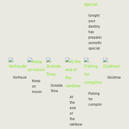
tonight
your
destiny
has
prepared
something
special
Vorfreude
Goldmarie
Keep
Outside
on
Time
movin
Fishing
At
for
the
compliments
end
of
the
rainbow