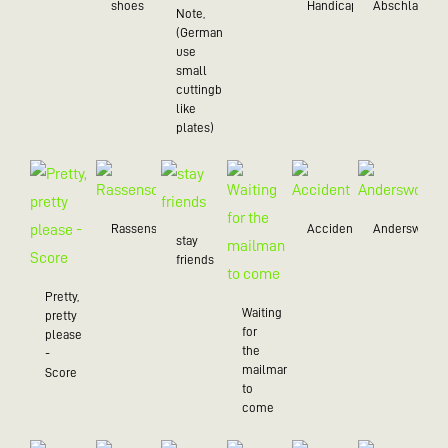
shoes
Handicap
Abschlag
Note,
(Germans
use
small
cuttingboards
like
plates)
Rassenschau
Accident
Anderswo
stay
friends
Pretty,
Waiting
pretty
for
please
the
-
mailman
Score
to
come