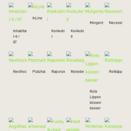
InLine
Morgentau
Necessity
Inhabitant
Konkubine
Konkubine
I-II /
I
II
07
Nesthocker
Platzhalter
Rapunzel
Reisebegleiter
Rotkäppchen
Rote
Lippen
küssen
besser