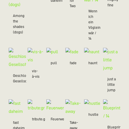
daheim
for
fine
Two
Wenn
Among
ich
the
ein
shades
Vöglein
(dogs)
wär /
14
pull
fade
haunt
vis-
Geschlossene
à-vis
just a
Gesellschaft
little
jump
hustle
tribute:green
Feuerwerk
fast
Take-
Blueprint
daheim
away