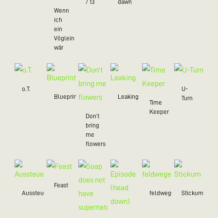
/ 13
dawn
Wenn
ich
ein
Vöglein
wär
o.T.
U-
Blueprint
Leaking
Turn
Time
Keeper
Don’t
bring
me
flowers
Feast
Aussteuer
feldwegein
Stickum