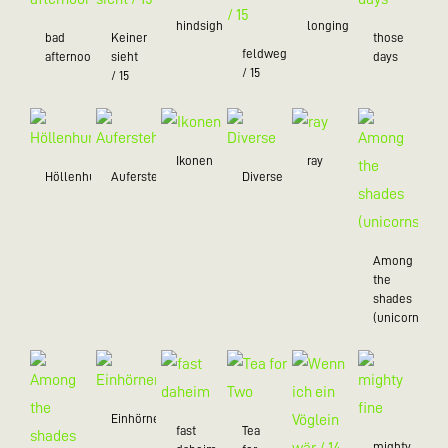
hindsight
longing
bad
Keiner
those
feldwegein
afternoon
sieht
days
/ 15
/ 15
Ikonen
ray
Höllenhund
Auferstehung
Diverse
Among
the
shades
(unicorns)
Einhörner
fast
Tea
mighty