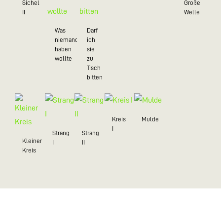
Sichel
Große
II
Welle
Was
Darf
niemand
ich
haben
sie
wollte
zu
Tisch
bitten
Kreis
Mulde
I
Strang
Strang
Kleiner
I
II
Kreis