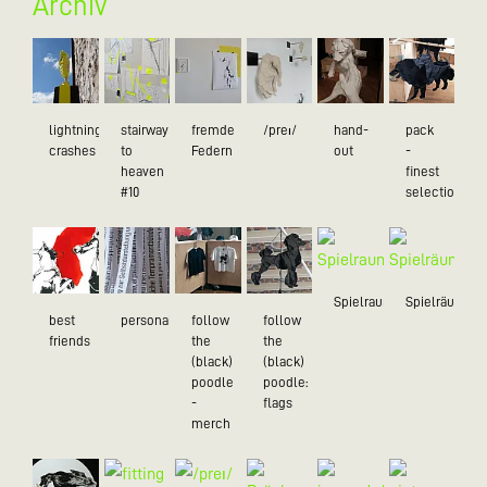
Archiv
lightning
stairway
fremde
/preɪ/
hand-
pack
crashes
to
Federn
out
-
heaven
finest
#10
selection
Spielraum
Spielräume
best
personality
follow
follow
friends
the
the
(black)
(black)
poodle
poodle:
-
flags
merch