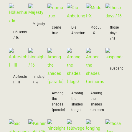
Majesty
come
Die
Modul
those
Höllenhund
true
Anbetung
I-X
days
/ 16
/ 16
suspended
Auferstehung
hindsight
I - III
/ 16
Among
Among
Among
the
the
the
shades
shades
shades
(parade)
(dogs)
(unicorns)