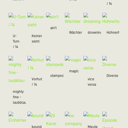
/ 14
ain't
Wächter
drowning
Hühnerhaufe
U-
Keiner
Turn
sieht
/ 14
magic
stampede
Diverse
Vorhut
vice
/ 14
versa
mighty
fine -
laubblau
bound
Meute