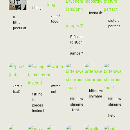
fitting
jeopardy/24
/preɪ/
a
picture
(dog)
little
perfect
peculiar/25
Brückenschlag
(disConnected
:
jumper/24)
/preɪ/
watch
bittersweet
(cat)
out
falling
shimmer
bittersweet
bittersweet
to
shimmer
shimmer
pieces
: kept
:
instead
held