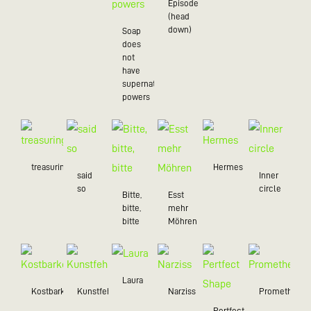
Episode
(head
down)
Soap
does
not
have
supernatural
powers
treasuring
Hermes
said
Inner
so
circle
Bitte,
Esst
bitte,
mehr
bitte
Möhren
Laura
Kostbarkeiten
Kunstfehler
Narziss
Prometheus
Pertfect