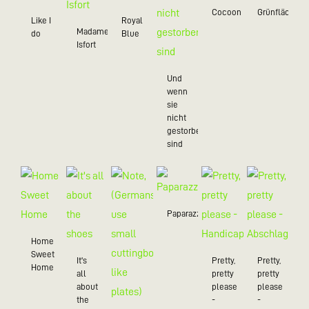
Cocoon
Grünfläche
Like I
Royal
Madame
do
Blue
Isfort
Und
wenn
sie
nicht
gestorben
sind
Paparazzo
Home
Sweet
It's
Pretty,
Pretty,
Home
all
pretty
pretty
about
please
please
the
-
-