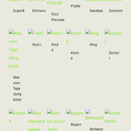
Platte
Super8
Erinnerungsstücke
Sandkastenliebe
Sonnenkreis
Fünf
Freunde
Feld I
Feld
Ring
II
Kreis
Sichel
II
I
Was
vom
Tage
übrig
blieb
Bogen
BetweenMe