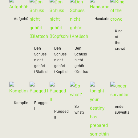
Aufgehübscht
Handarbeit
King
of
the
Den
Den
Den
crowd
Schuss
Schuss
Schuss
nicht
nicht
nicht
gehört
gehört
gehört
(Blattschuss)
(Kopfschuss)
(Krellschuss)
Kompliment
Plugged
So
under
I
Plugged
what?
surveillance
II