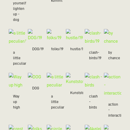
kommt
yourself
lighten
up -
dog
DOG/19
folks/19
hustle/19
a
clash-
by
little
birds/19
chance
peculiar/19
DOG
Kunststoff
Way
a
clash
up
little
-
action
high
peculiar
birds
-
interaction