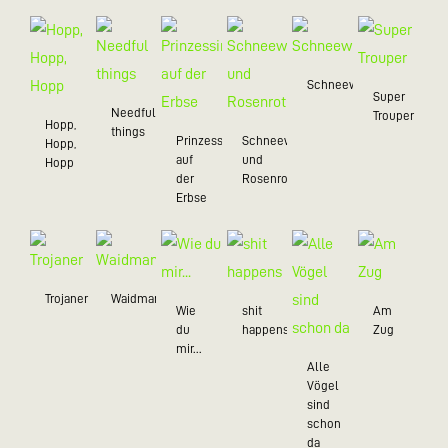
Schneewittchen
Super
Needful
Trouper
Hopp,
things
Prinzessin
Schneeweißchen
Hopp,
auf
und
Hopp
der
Rosenrot
Erbse
Trojaner
Waidmannsheil
Wie
shit
Am
du
happens
Zug
mir...
Alle
Vögel
sind
schon
da