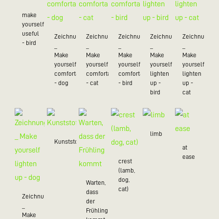
make
yourself
useful
Zeichnungen
Zeichnungen
Zeichnungen
Zeichnungen
Zeichnungen
- bird
_
_
_
_
_
Make
Make
Make
Make
Make
yourself
yourself
yourself
yourself
yourself
comfortable
comfortable
comfortable
lighten
lighten
- dog
- cat
- bird
up -
up -
bird
cat
limb
Kunststoff/20
at
ease
crest
(lamb,
dog,
Warten,
cat)
dass
Zeichnungen
der
_
Frühling
Make