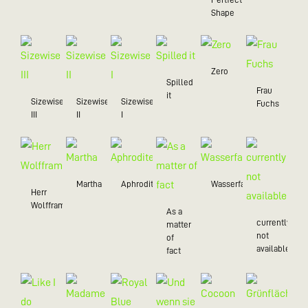
Shape
Zero
Spilled
Frau
it
Sizewise
Sizewise
Sizewise
Fuchs
III
II
I
Martha
Aphrodite
Wasserfall
Herr
Wolffram
As a
currently
matter
not
of
available
fact