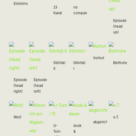
Einhörner
23
no
Karat
company
Episode
(head
up)
Vorhut
Störfall
Störfall
Bettruhe
II
I
Episode
Episode
(head
(head
right)
left)
Wolf
o.T.
abgerichtet
U-
dusk
Turn
&