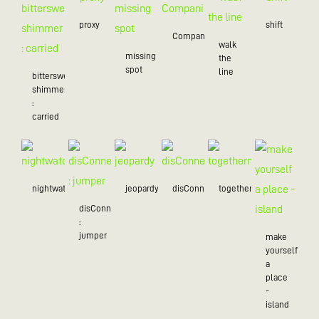
proxy
shift
Companion
walk
missing
the
spot
line
bittersweet
shimmer
:
carried
nightwatch
jeopardy
disConnected
togetherness
disConnected
:
jumper
make
yourself
a
place
-
island