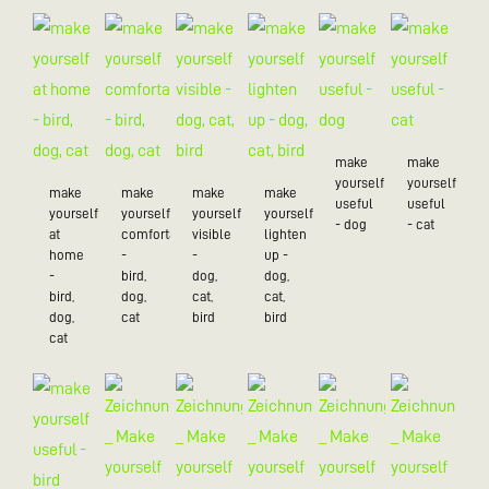
make
make
yourself
yourself
make
make
make
make
useful
useful
yourself
yourself
yourself
yourself
- dog
- cat
at
comfortable
visible
lighten
home
-
-
up -
-
bird,
dog,
dog,
bird,
dog,
cat,
cat,
dog,
cat
bird
bird
cat