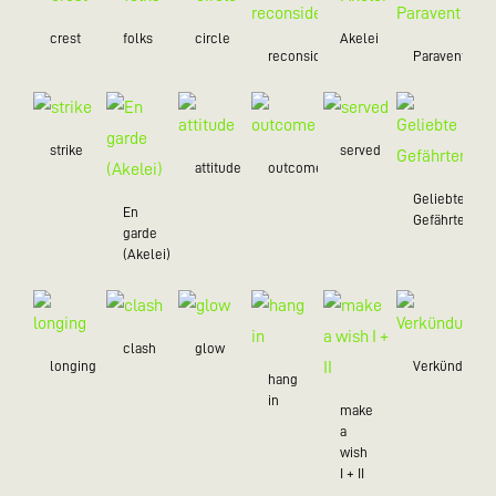
crest
folks
circle
Akelei
reconsider
Paravent
strike
served
attitude
outcome
Geliebte
En
Gefährten
garde
(Akelei)
clash
glow
longing
Verkündung
hang
in
make
a
wish
I + II