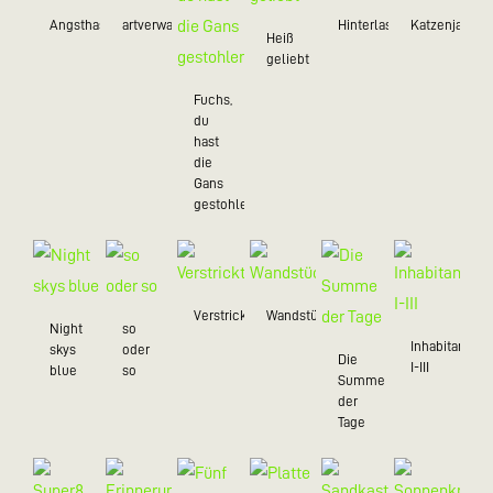
Angsthasen
artverwandt
Hinterlassenschaft
Katzenjamme
Heiß
geliebt
Fuchs,
du
hast
die
Gans
gestohlen
Verstrickt
Wandstück
Night
so
Inhabitant
skys
oder
Die
I-III
blue
so
Summe
der
Tage