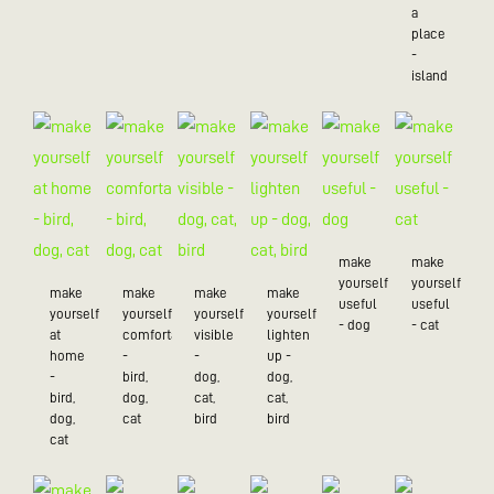
a
place
-
island
make
make
yourself
yourself
make
make
make
make
useful
useful
yourself
yourself
yourself
yourself
- dog
- cat
at
comfortable
visible
lighten
home
-
-
up -
-
bird,
dog,
dog,
bird,
dog,
cat,
cat,
dog,
cat
bird
bird
cat