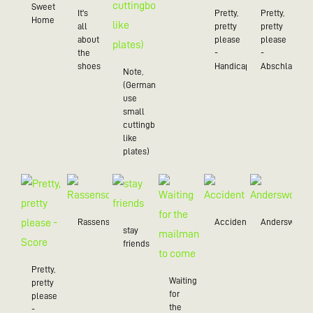
Sweet
It's
Pretty,
Pretty,
Home
all
pretty
pretty
about
please
please
the
-
-
shoes
Handicap
Abschlag
Note,
(Germans
use
small
cuttingboards
like
plates)
Rassenschau
Accident
Anderswo
stay
friends
Pretty,
Waiting
pretty
for
please
the
-