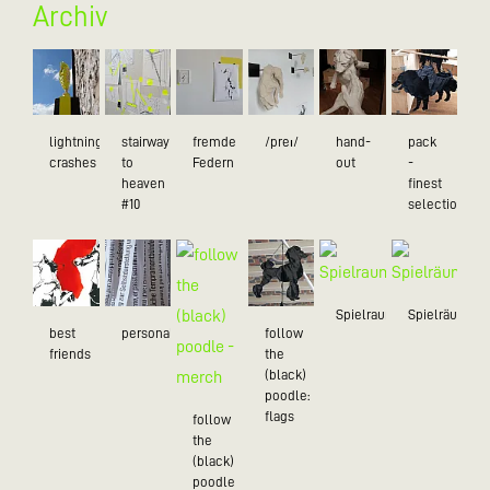
Archiv
lightning
stairway
fremde
/preɪ/
hand-
pack
crashes
to
Federn
out
-
heaven
finest
#10
selection
Spielraum
Spielräume
best
personality
follow
friends
the
(black)
poodle:
flags
follow
the
(black)
poodle