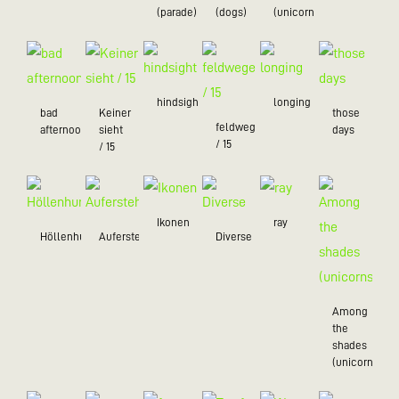
(parade)
(dogs)
(unicorns)
hindsight
longing
bad
Keiner
those
feldwegein
afternoon
sieht
days
/ 15
/ 15
Ikonen
ray
Höllenhund
Auferstehung
Diverse
Among
the
shades
(unicorns)