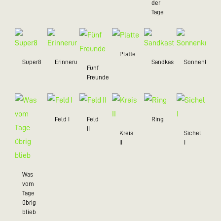
der
Tage
Platte
Super8
Erinnerungsstücke
Sandkastenliebe
Sonnenkreis
Fünf
Freunde
Feld I
Feld
Ring
II
Kreis
Sichel
II
I
Was
vom
Tage
übrig
blieb