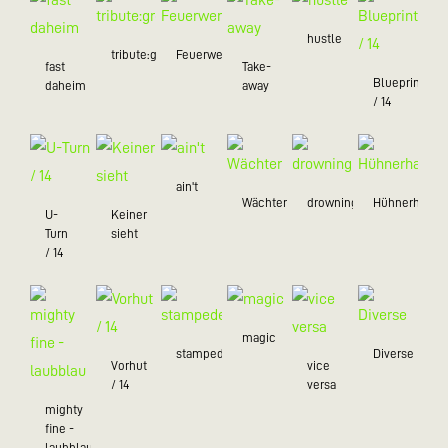
hustle
tribute:green
Feuerwerk
fast
Take-
Blueprint
daheim
away
/ 14
ain't
Wächter
drowning
Hühnerhaufe
U-
Keiner
Turn
sieht
/ 14
magic
stampede
Diverse
Vorhut
vice
/ 14
versa
mighty
fine -
laubblau