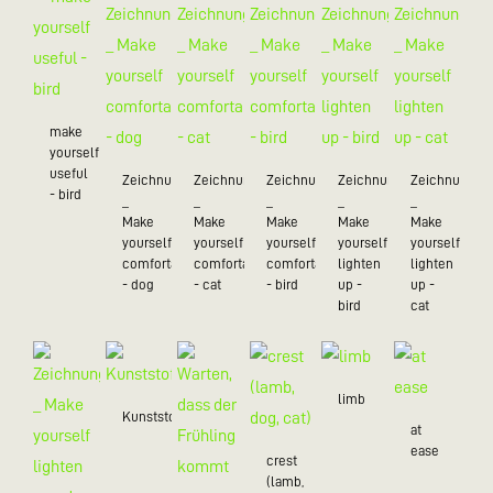
make
yourself
useful
Zeichnungen
Zeichnungen
Zeichnungen
Zeichnungen
Zeichnungen
- bird
_
_
_
_
_
Make
Make
Make
Make
Make
yourself
yourself
yourself
yourself
yourself
comfortable
comfortable
comfortable
lighten
lighten
- dog
- cat
- bird
up -
up -
bird
cat
limb
Kunststoff/20
at
ease
crest
(lamb,