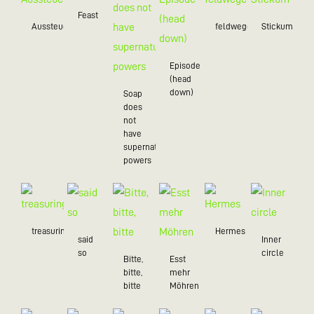
Feast
Aussteuer
feldwegein
Stickum
Episode
(head
down)
Soap
does
not
have
supernatural
powers
treasuring
Hermes
said
Inner
so
circle
Bitte,
Esst
bitte,
mehr
bitte
Möhren