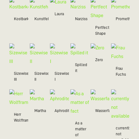
Laura
Kostbarkeiten
Kunstfehler
Narziss
Prometheus
Pertfect
Shape
Zero
Spilled
Frau
it
Sizewise
Sizewise
Sizewise
Fuchs
III
II
I
Martha
Aphrodite
Wasserfall
Herr
Wolffram
As a
currently
matter
not
of