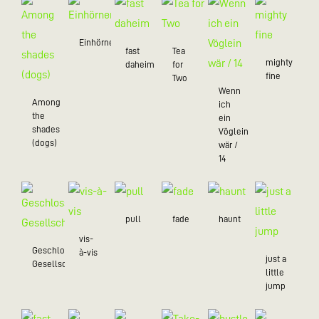
Einhörner
fast
Tea
mighty
daheim
for
fine
Two
Wenn
Among
ich
the
ein
shades
Vöglein
(dogs)
wär /
14
pull
fade
haunt
vis-
Geschlossene
à-vis
just a
Gesellschaft
little
jump