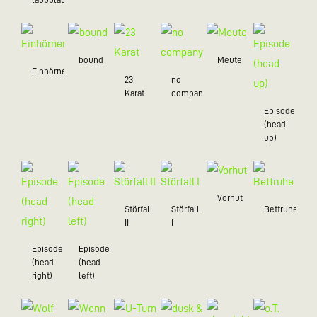
bound
Meute
Einhörner
23
no
Karat
company
Episode
(head
up)
Vorhut
Störfall
Störfall
Bettruhe
II
I
Episode
Episode
(head
(head
right)
left)