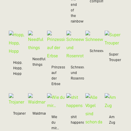
compliments
end
of
the
rainbow
Schneewittchen
Super
Needful
Trouper
Hopp,
things
Prinzessin
Schneeweißchen
Hopp,
auf
und
Hopp
der
Rosenrot
Erbse
Trojaner
Waidmannsheil
Wie
shit
Am
du
happens
Zug
mir...