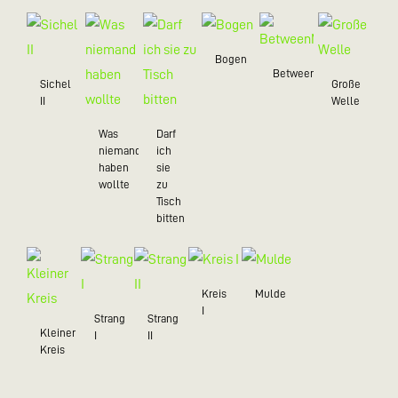
Bogen
BetweenMe
Sichel
Große
II
Welle
Was
Darf
niemand
ich
haben
sie
wollte
zu
Tisch
bitten
Kreis
Mulde
I
Strang
Strang
Kleiner
I
II
Kreis