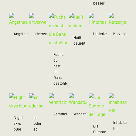
besser
Angsthasen
artverwandt
Hinterlassenschaft
Katzenjamme
Heiß
geliebt
Fuchs,
du
hast
die
Gans
gestohlen
Verstrickt
Wandstück
Night
so
Inhabitant
skys
oder
Die
I-III
blue
so
Summe