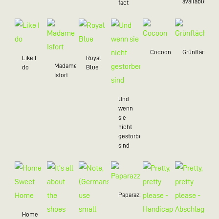
available
fact
Cocoon
Grünfläche
Like I
Royal
Madame
do
Blue
Isfort
Und
wenn
sie
nicht
gestorben
sind
Paparazzo
Home