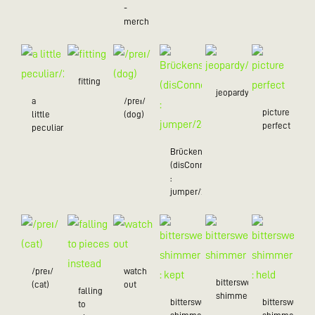
-
merch
fitting
jeopardy/24
a
/preɪ/
picture
little
(dog)
perfect
peculiar/25
Brückenschlag
(disConnected
:
jumper/24)
/preɪ/
watch
bittersweet
(cat)
out
falling
shimmer
bittersweet
bittersweet
to