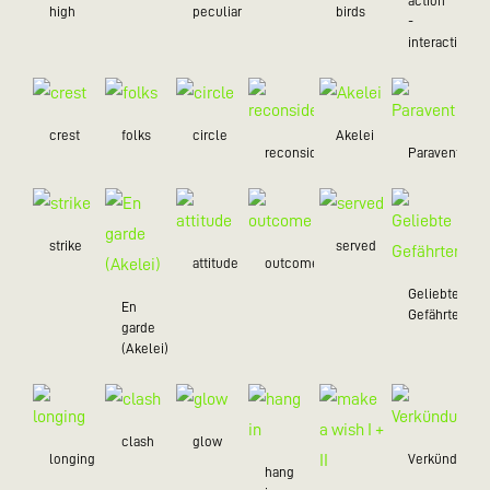
action
high
peculiar
birds
-
interaction
crest
folks
circle
Akelei
reconsider
Paravent
strike
served
attitude
outcome
Geliebte
En
Gefährten
garde
(Akelei)
clash
glow
longing
Verkündung
hang