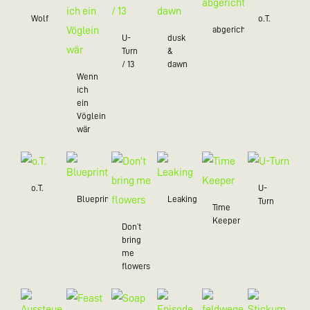
Wolf
o.T.
abgerichtet
U-
dusk
Turn
&
/ 13
dawn
Wenn
ich
ein
Vöglein
wär
o.T.
U-
Blueprint
Leaking
Turn
Time
Keeper
Don’t
bring
me
flowers