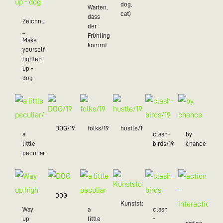
dog,
Warten,
cat)
dass
Zeichnungen
der
_
Frühling
Make
kommt
yourself
lighten
up -
dog
DOG/19
folks/19
hustle/19
a
clash-
by
little
birds/19
chance
peculiar/19
DOG
Kunststoff
Way
a
clash
up
little
-