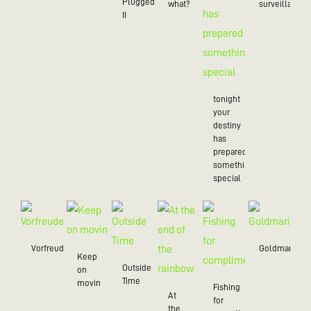
Plugged
what?
surveillance
II
tonight
your
destiny
has
prepared
something
special
Vorfreude
Goldmarie
Keep
Outside
on
Time
movin
Fishing
At
for
the