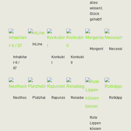
alles
wissen),
Glück
gehabt!
InLine
Morgentau
Necessity
Inhabitant
Konkubine
Konkubine
I-II /
I
II
07
Nesthocker
Platzhalter
Rapunzel
Reisebegleiter
Rotkäppchen
Rote
Lippen
küssen