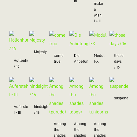
in
make
a
wish
I + II
Majesty
come
Die
Modul
those
Höllenhund
true
Anbetung
I-X
days
/ 16
/ 16
suspended
Auferstehung
hindsight
I - III
/ 16
Among
Among
Among
the
the
the
shades
shades
shades