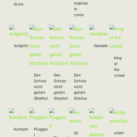
mailman
Score
to
come
Aufgehübscht
Handarbeit
King
of
the
Den
Den
Den
crowd
Schuss
Schuss
Schuss
nicht
nicht
nicht
gehört
gehört
gehört
(Blattschuss)
(Kopfschuss)
(Krellschuss)
Kompliment
Plugged
So
under
I