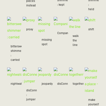
shimmer
shimmer
pieces
: kept
:
instead
held
proxy
shift
Companion
walk
missing
the
spot
line
bittersweet
shimmer
:
carried
nightwatch
jeopardy
disConnected
togetherness
disConnected
:
jumper
make
yourself