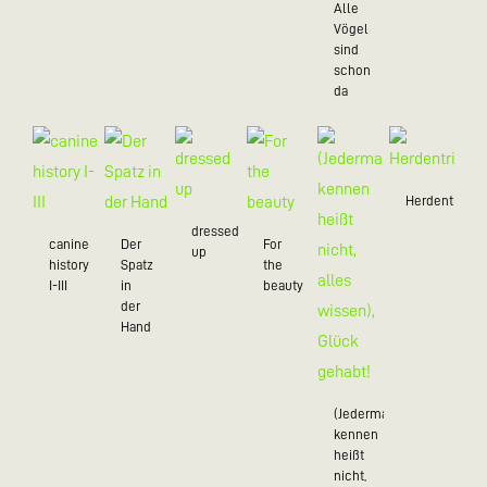
Alle
Vögel
sind
schon
da
Herdentrieb
dressed
canine
Der
For
up
history
Spatz
the
I-III
in
beauty
der
Hand
(Jedermann
kennen
heißt
nicht,