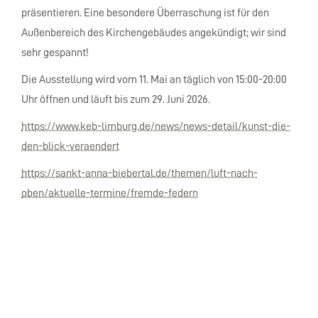
präsentieren. Eine besondere Überraschung ist für den
Außenbereich des Kirchengebäudes angekündigt; wir sind
sehr gespannt!
Die Ausstellung wird vom 11. Mai an täglich von 15:00-20:00
Uhr öffnen und läuft bis zum 29. Juni 2026.
https://www.keb-limburg.de/news/news-detail/kunst-die-
den-blick-veraendert
https://sankt-anna-biebertal.de/themen/luft-nach-
oben/aktuelle-termine/fremde-federn