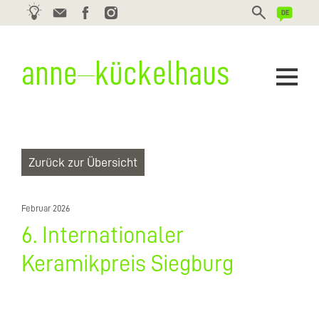
Schreiben Sie mir:
DEUTSCH
anne
kückelhaus
Kontaktformular
ENGLISH
vita
Zurück zur Übersicht
arbeiten
statement
Februar 2026
6. Internationaler
links
Keramikpreis Siegburg
kontakt