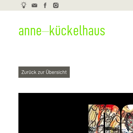
Schreiben Sie mir:
anne
kückelhaus
Kontaktformular
Zurück zur Übersicht