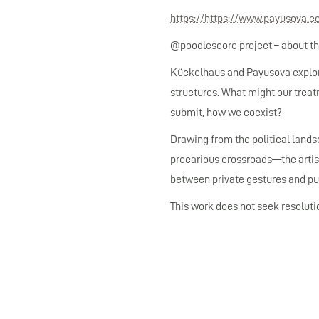
https://https://www.payusova.
@poodlescore project – about th
Kückelhaus and Payusova explore
structures. What might our trea
submit, how we coexist?
Drawing from the political land
precarious crossroads—the artist
between private gestures and pu
This work does not seek resolutio